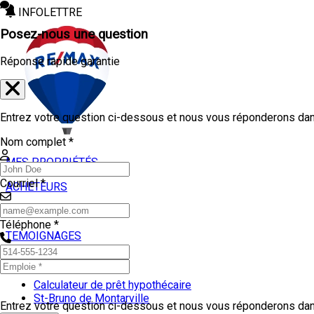
INFOLETTRE
Posez-nous une question
Réponse rapide garantie
Entrez votre question ci-dessous et nous vous réponderons dans
Nom complet *
MES PROPRIÉTÉS
Courriel *
ACHETEURS
VENDEURS
Téléphone *
TEMOIGNAGES
OUTILS
Calculateur de prêt hypothécaire
St-Bruno de Montarville
Entrez votre question ci-dessous et nous vous réponderons dans