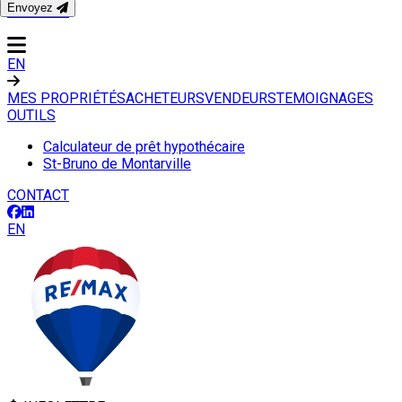
Envoyez
CONTACT
EN
MES PROPRIÉTÉS
ACHETEURS
VENDEURS
TEMOIGNAGES
OUTILS
Calculateur de prêt hypothécaire
St-Bruno de Montarville
CONTACT
EN