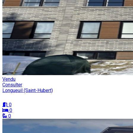
Vendu
Consulter
Longueuil (Saint-Hubert)
0
0
0