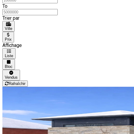
To
Trier par
Ville
Prix
Affichage
Liste
Bloc
Vendus
Rafraîchir