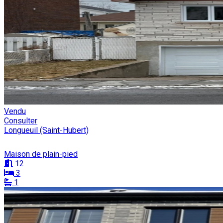
Vendu
Consulter
Longueuil (Saint-Hubert)
Maison de plain-pied
12
3
1