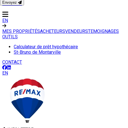
Envoyez
CONTACT
EN
MES PROPRIÉTÉS
ACHETEURS
VENDEURS
TEMOIGNAGES
OUTILS
Calculateur de prêt hypothécaire
St-Bruno de Montarville
CONTACT
EN