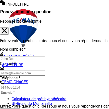
INFOLETTRE
Posez-nous une question
Réponse rapide garantie
Entrez votre question ci-dessous et nous vous réponderons dans
Nom complet *
MES PROPRIÉTÉS
Courriel *
ACHETEURS
VENDEURS
Téléphone *
TEMOIGNAGES
OUTILS
Calculateur de prêt hypothécaire
St-Bruno de Montarville
Entrez votre question ci-dessous et nous vous réponderons dans