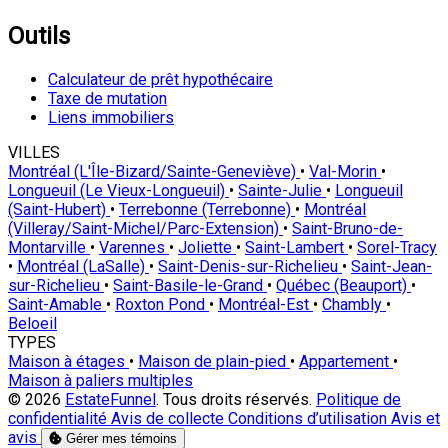
Outils
Calculateur de prêt hypothécaire
Taxe de mutation
Liens immobiliers
VILLES
Montréal (L'Île-Bizard/Sainte-Geneviève)
•
Val-Morin
•
Longueuil (Le Vieux-Longueuil)
•
Sainte-Julie
•
Longueuil
(Saint-Hubert)
•
Terrebonne (Terrebonne)
•
Montréal
(Villeray/Saint-Michel/Parc-Extension)
•
Saint-Bruno-de-
Montarville
•
Varennes
•
Joliette
•
Saint-Lambert
•
Sorel-Tracy
•
Montréal (LaSalle)
•
Saint-Denis-sur-Richelieu
•
Saint-Jean-
sur-Richelieu
•
Saint-Basile-le-Grand
•
Québec (Beauport)
•
Saint-Amable
•
Roxton Pond
•
Montréal-Est
•
Chambly
•
Beloeil
TYPES
Maison à étages
•
Maison de plain-pied
•
Appartement
•
Maison à paliers multiples
© 2026
EstateFunnel
. Tous droits réservés.
Politique de
confidentialité
Avis de collecte
Conditions d’utilisation
Avis et
avis
Gérer mes témoins