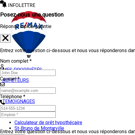
INFOLETTRE
Posez-nous une question
Réponse rapide garantie
Entrez votre question ci-dessous et nous vous réponderons dans
Nom complet *
MES PROPRIÉTÉS
Courriel *
ACHETEURS
VENDEURS
Téléphone *
TEMOIGNAGES
OUTILS
Calculateur de prêt hypothécaire
St-Bruno de Montarville
Entrez votre question ci-dessous et nous vous réponderons dans