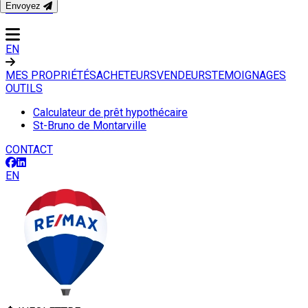
Envoyez
CONTACT
EN
MES PROPRIÉTÉS
ACHETEURS
VENDEURS
TEMOIGNAGES
OUTILS
Calculateur de prêt hypothécaire
St-Bruno de Montarville
CONTACT
EN