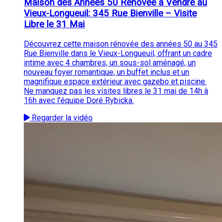
Maison des Années 50 Rénovée à Vendre au
Vieux-Longueuil: 345 Rue Bienville – Visite
Libre le 31 Mai
Découvrez cette maison rénovée des années 50 au 345
Rue Bienville dans le Vieux-Longueuil, offrant un cadre
intime avec 4 chambres, un sous-sol aménagé, un
nouveau foyer romantique, un buffet inclus et un
magnifique espace extérieur avec gazebo et piscine.
Ne manquez pas les visites libres le 31 mai de 14h à
16h avec l'équipe Doré Rybicka.
Regarder la vidéo