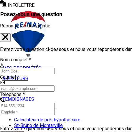
INFOLETTRE
Posez-nous une question
Réponse rapide garantie
Entrez votre question ci-dessous et nous vous réponderons dans
Nom complet *
MES PROPRIÉTÉS
Courriel *
ACHETEURS
VENDEURS
Téléphone *
TEMOIGNAGES
OUTILS
Calculateur de prêt hypothécaire
St-Bruno de Montarville
Entrez votre question ci-dessous et nous vous réponderons dans