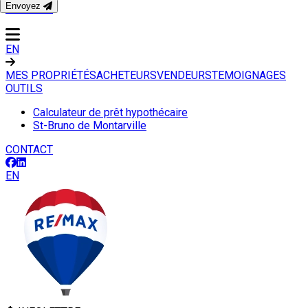
Envoyez
CONTACT
EN
MES PROPRIÉTÉS
ACHETEURS
VENDEURS
TEMOIGNAGES
OUTILS
Calculateur de prêt hypothécaire
St-Bruno de Montarville
CONTACT
EN