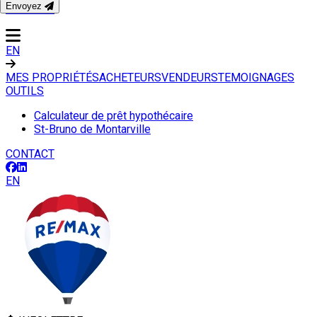
Envoyez
CONTACT
EN
MES PROPRIÉTÉS
ACHETEURS
VENDEURS
TEMOIGNAGES
OUTILS
Calculateur de prêt hypothécaire
St-Bruno de Montarville
CONTACT
EN