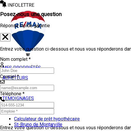
INFOLETTRE
Posez-nous une question
Réponse rapide garantie
Entrez votre question ci-dessous et nous vous réponderons dans
Nom complet *
MES PROPRIÉTÉS
Courriel *
ACHETEURS
VENDEURS
Téléphone *
TEMOIGNAGES
OUTILS
Calculateur de prêt hypothécaire
St-Bruno de Montarville
Entrez votre question ci-dessous et nous vous réponderons dans