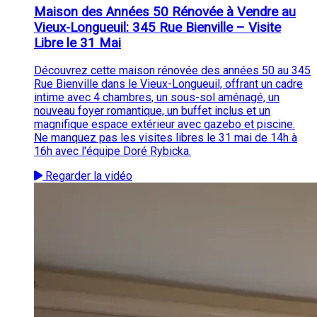
Maison des Années 50 Rénovée à Vendre au
Vieux-Longueuil: 345 Rue Bienville – Visite
Libre le 31 Mai
Découvrez cette maison rénovée des années 50 au 345
Rue Bienville dans le Vieux-Longueuil, offrant un cadre
intime avec 4 chambres, un sous-sol aménagé, un
nouveau foyer romantique, un buffet inclus et un
magnifique espace extérieur avec gazebo et piscine.
Ne manquez pas les visites libres le 31 mai de 14h à
16h avec l'équipe Doré Rybicka.
Regarder la vidéo