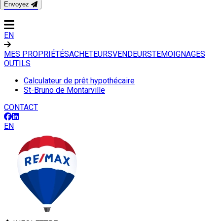
Envoyez
CONTACT
EN
MES PROPRIÉTÉS
ACHETEURS
VENDEURS
TEMOIGNAGES
OUTILS
Calculateur de prêt hypothécaire
St-Bruno de Montarville
CONTACT
EN