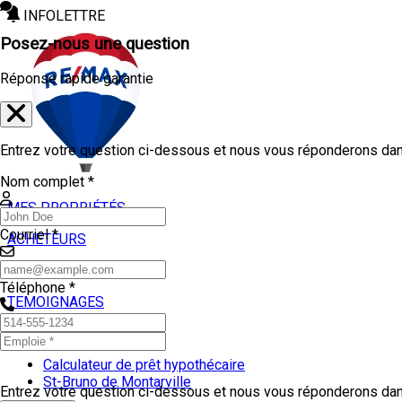
INFOLETTRE
Posez-nous une question
Réponse rapide garantie
Entrez votre question ci-dessous et nous vous réponderons dans
Nom complet *
MES PROPRIÉTÉS
Courriel *
ACHETEURS
VENDEURS
Téléphone *
TEMOIGNAGES
OUTILS
Calculateur de prêt hypothécaire
St-Bruno de Montarville
Entrez votre question ci-dessous et nous vous réponderons dans