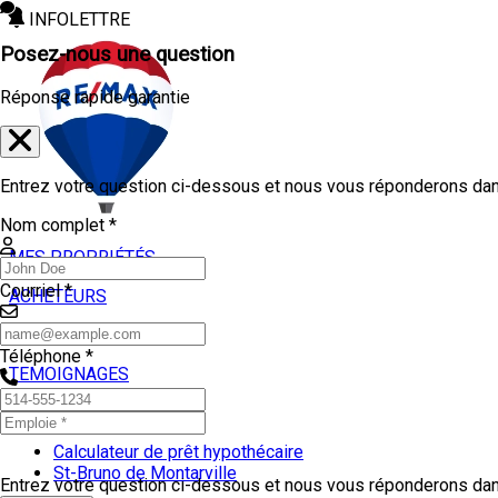
INFOLETTRE
Posez-nous une question
Réponse rapide garantie
Entrez votre question ci-dessous et nous vous réponderons dans
Nom complet *
MES PROPRIÉTÉS
Courriel *
ACHETEURS
VENDEURS
Téléphone *
TEMOIGNAGES
OUTILS
Calculateur de prêt hypothécaire
St-Bruno de Montarville
Entrez votre question ci-dessous et nous vous réponderons dans