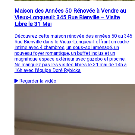
Maison des Années 50 Rénovée à Vendre au
Vieux-Longueuil: 345 Rue Bienville – Visite
Libre le 31 Mai
Découvrez cette maison rénovée des années 50 au 345
Rue Bienville dans le Vieux-Longueuil, offrant un cadre
intime avec 4 chambres, un sous-sol aménagé, un
nouveau foyer romantique, un buffet inclus et un
magnifique espace extérieur avec gazebo et piscine.
Ne manquez pas les visites libres le 31 mai de 14h à
16h avec l'équipe Doré Rybicka.
Regarder la vidéo