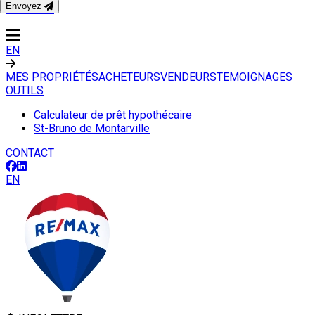
Envoyez
CONTACT
EN
MES PROPRIÉTÉS
ACHETEURS
VENDEURS
TEMOIGNAGES
OUTILS
Calculateur de prêt hypothécaire
St-Bruno de Montarville
CONTACT
EN