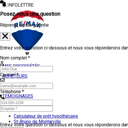
INFOLETTRE
Posez-nous une question
Réponse rapide garantie
Entrez votre question ci-dessous et nous vous réponderons dans
Nom complet *
MES PROPRIÉTÉS
Courriel *
ACHETEURS
VENDEURS
Téléphone *
TEMOIGNAGES
OUTILS
Calculateur de prêt hypothécaire
St-Bruno de Montarville
Entrez votre question ci-dessous et nous vous réponderons dans