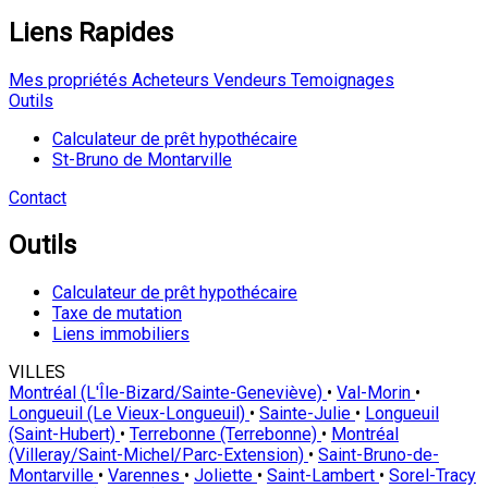
Liens Rapides
Mes propriétés
Acheteurs
Vendeurs
Temoignages
Outils
Calculateur de prêt hypothécaire
St-Bruno de Montarville
Contact
Outils
Calculateur de prêt hypothécaire
Taxe de mutation
Liens immobiliers
VILLES
Montréal (L'Île-Bizard/Sainte-Geneviève)
•
Val-Morin
•
Longueuil (Le Vieux-Longueuil)
•
Sainte-Julie
•
Longueuil
(Saint-Hubert)
•
Terrebonne (Terrebonne)
•
Montréal
(Villeray/Saint-Michel/Parc-Extension)
•
Saint-Bruno-de-
Montarville
•
Varennes
•
Joliette
•
Saint-Lambert
•
Sorel-Tracy