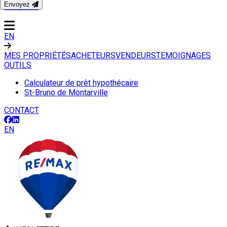
Envoyez
CONTACT
EN
MES PROPRIÉTÉS
ACHETEURS
VENDEURS
TEMOIGNAGES
OUTILS
Calculateur de prêt hypothécaire
St-Bruno de Montarville
CONTACT
EN