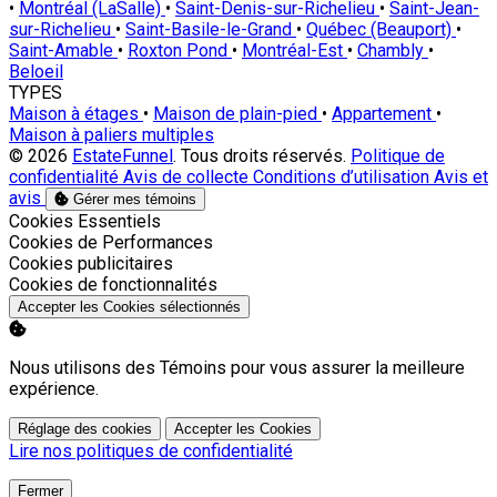
•
Montréal (LaSalle)
•
Saint-Denis-sur-Richelieu
•
Saint-Jean-
sur-Richelieu
•
Saint-Basile-le-Grand
•
Québec (Beauport)
•
Saint-Amable
•
Roxton Pond
•
Montréal-Est
•
Chambly
•
Beloeil
TYPES
Maison à étages
•
Maison de plain-pied
•
Appartement
•
Maison à paliers multiples
© 2026
EstateFunnel
. Tous droits réservés.
Politique de
confidentialité
Avis de collecte
Conditions d’utilisation
Avis et
avis
Gérer mes témoins
Activer
Cookies Essentiels
Activer
Cookies de Performances
Activer
Cookies publicitaires
Activer
Cookies de fonctionnalités
Accepter les Cookies sélectionnés
Nous utilisons des Témoins pour vous assurer la meilleure
expérience.
Réglage des cookies
Accepter les Cookies
Lire nos politiques de confidentialité
Fermer