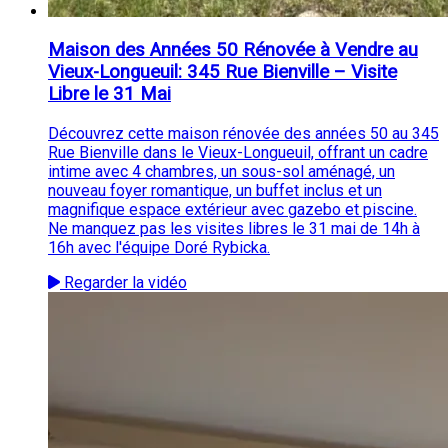
Maison des Années 50 Rénovée à Vendre au
Vieux-Longueuil: 345 Rue Bienville – Visite
Libre le 31 Mai
Découvrez cette maison rénovée des années 50 au 345
Rue Bienville dans le Vieux-Longueuil, offrant un cadre
intime avec 4 chambres, un sous-sol aménagé, un
nouveau foyer romantique, un buffet inclus et un
magnifique espace extérieur avec gazebo et piscine.
Ne manquez pas les visites libres le 31 mai de 14h à
16h avec l'équipe Doré Rybicka.
Regarder la vidéo