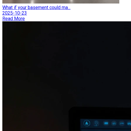
What if your basement could ma...
2025-10-23
Read More