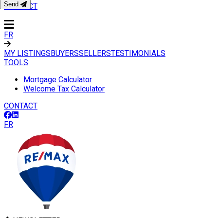
Send
CONTACT
FR
MY LISTINGS
BUYERS
SELLERS
TESTIMONIALS
TOOLS
Mortgage Calculator
Welcome Tax Calculator
CONTACT
FR