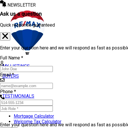
NEWSLETTER
Ask us a question
Quick response guaranteed
Enter your question here and we will respond as fast as possibl
Full Name *
MY LISTINGS
Email *
BUYERS
SELLERS
Phone *
TESTIMONIALS
TOOLS
Mortgage Calculator
Welcome Tax Calculator
Enter your question here and we will respond as fast as possib